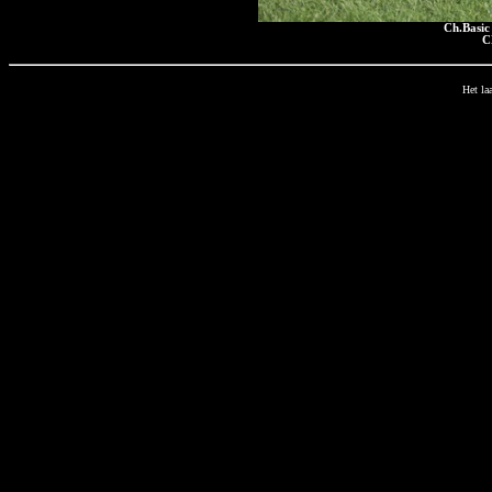
Ch.Basic
C
Het la