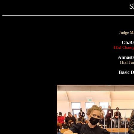
S
Judge Mr
Ch.Ba
1Exl Champ
Annasta
1Exl Jun
Basic D