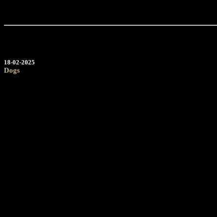
18-02
-20
25
Dogs